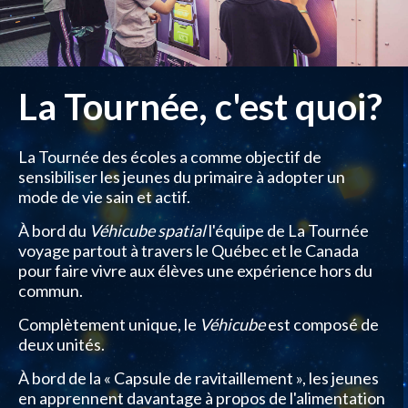
La Tournée, c'est quoi?
La Tournée des écoles a comme objectif de
sensibiliser les jeunes du primaire à adopter un
mode de vie sain et actif.
À bord du
Véhicube spatial
l'équipe de La Tournée
voyage partout à travers le Québec et le Canada
pour faire vivre aux élèves une expérience hors du
commun.
Complètement unique, le
Véhicube
est composé de
deux unités.
À bord de la « Capsule de ravitaillement », les jeunes
en apprennent davantage à propos de l'alimentation