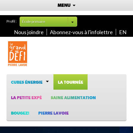
MENU
Profil :
École primaire
Nous joindre
Abonnez-vous à l'infolettre
EN
CUBES ÉNERGIE
LA TOURNÉE
LA PETITE EXPÉ
SAINE ALIMENTATION
BOUGEZ!
PIERRE LAVOIE